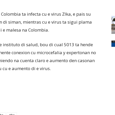
lombia ta infecta cu e virus ZIka, e pais su
in di siman, mientras cu e virus ta sigui plama
di e malesa na Colombia.
 instituto di salud, bou di cual 5013 ta hende
mente conexion cu microcefalia y expertonan no
teniendo na cuenta claro e aumento den casonan
u cu e aumento di e virus.
ika
zika