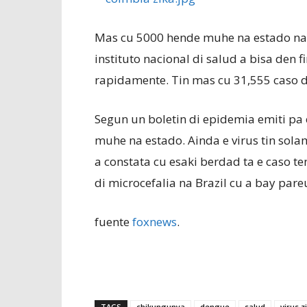
Mas cu 5000 hende muhe na estado na Co
instituto nacional di salud a bisa den f
rapidamente. Tin mas cu 31,555 caso 
Segun un boletin di epidemia emiti pa e
muhe na estado. Ainda e virus tin sola
a constata cu esaki berdad ta e caso 
di microcefalia na Brazil cu a bay pare
fuente
foxnews
.
TAGS
chikungunya
dengue
salud
virus z