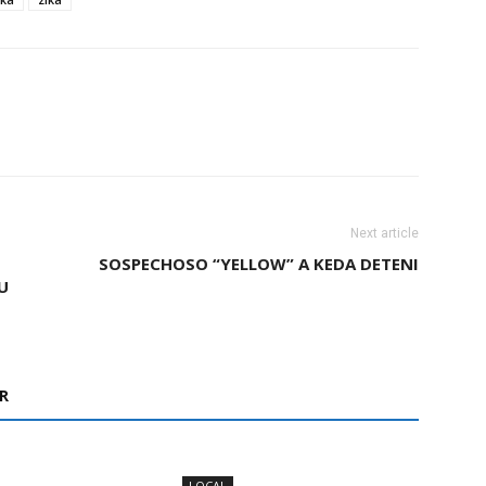
Next article
SOSPECHOSO “YELLOW” A KEDA DETENI
U
R
LOCAL