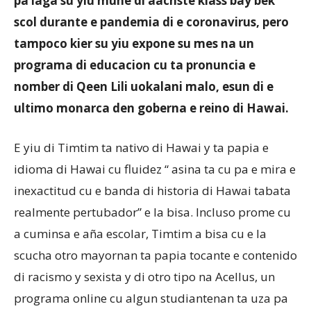
pa laga su yiu muhe di aachste klass bay bek
scol durante e pandemia di e coronavirus, pero
tampoco kier su yiu expone su mes na un
Aruba
programa di educacion cu ta pronuncia e
nomber di Qeen Lili uokalani malo, esun di e
ultimo monarca den goberna e reino di Hawai.
E yiu di Timtim ta nativo di Hawai y ta papia e
idioma di Hawai cu fluidez “ asina ta cu pa e mira e
inexactitud cu e banda di historia di Hawai tabata
realmente pertubador” e la bisa. Incluso prome cu
a cuminsa e aña escolar, Timtim a bisa cu e la
scucha otro mayornan ta papia tocante e contenido
di racismo y sexista y di otro tipo na Acellus, un
programa online cu algun studiantenan ta uza pa