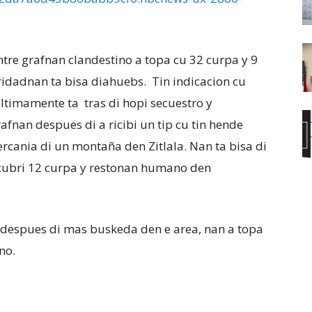
tre grafnan clandestino a topa cu 32 curpa y 9
dadnan ta bisa diahuebs. Tin indicacion cu
ultimamente ta tras di hopi secuestro y
rafnan despues di a ricibi un tip cu tin hende
cercania di un montaña den Zitlala. Nan ta bisa di
escubri 12 curpa y restonan humano den
u despues di mas buskeda den e area, nan a topa
no.