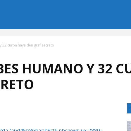
 32 curpa haya den graf secreto
ABES HUMANO Y 32 C
CRETO