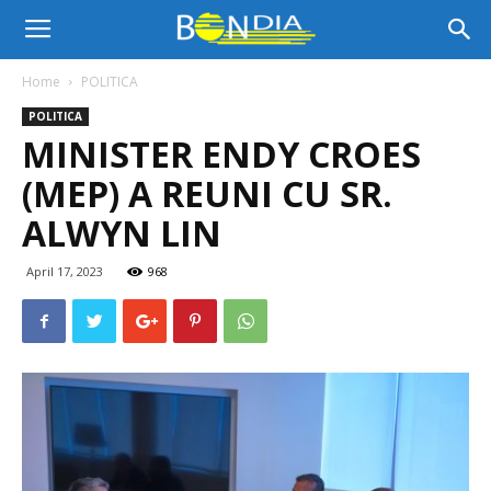
Bon
Home
POLITICA
POLITICA
Dia
MINISTER ENDY CROES
(MEP) A REUNI CU SR.
Aruba
ALWYN LIN
April 17, 2023
968
|
Noticia
di