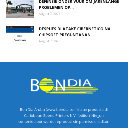
DEFENSIE ONDER VUUR OM JARENLANGE
PROBLEMEN OP...
August 7, 2026
DESPUES DI ATAKE CIBERNETICO NA
CHIPSOFT PREGUNTANAN...
August 7, 2026
Bon Dia Aruba (www.bondia.com) ta un producto di
Caribbean Speed Printers N.V. (editor). Ningun
contenido por wordo reproduci sin permiso di editor.