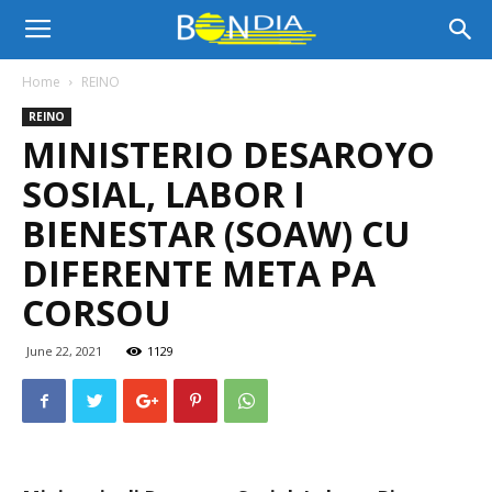
Bon
Home
REINO
REINO
Dia
MINISTERIO DESAROYO
SOSIAL, LABOR I
Aruba
BIENESTAR (SOAW) CU
DIFERENTE META PA
CORSOU
|
June 22, 2021
1129
Noticia
di