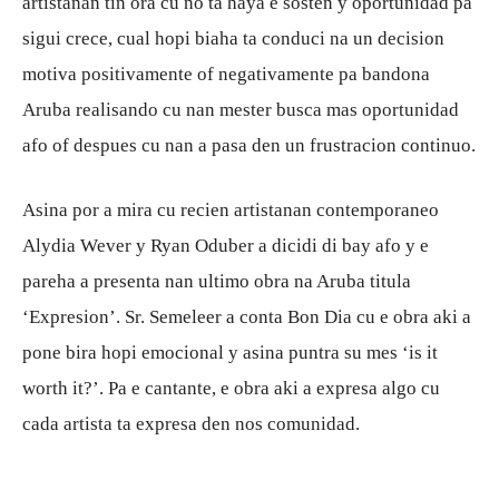
artistanan tin ora cu no ta haya e sosten y oportunidad pa
sigui crece, cual hopi biaha ta conduci na un decision
motiva positivamente of negativamente pa bandona
Aruba realisando cu nan mester busca mas oportunidad
afo of despues cu nan a pasa den un frustracion continuo.
Asina por a mira cu recien artistanan contemporaneo
Alydia Wever y Ryan Oduber a dicidi di bay afo y e
pareha a presenta nan ultimo obra na Aruba titula
‘Expresion’. Sr. Semeleer a conta Bon Dia cu e obra aki a
pone bira hopi emocional y asina puntra su mes ‘is it
worth it?’. Pa e cantante, e obra aki a expresa algo cu
cada artista ta expresa den nos comunidad.