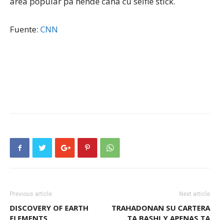
area popular pa hende cana cu selfie stick.
Fuente:
CNN
Previous article
Next article
DISCOVERY OF EARTH
TRAHADONAN SU CARTERA
ELEMENTS
TA BASHI Y APENAS TA