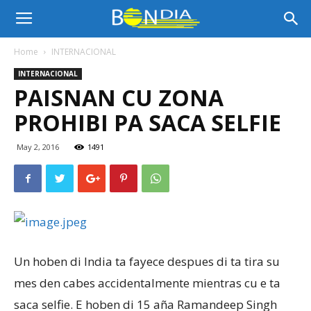
Bon
Home
INTERNACIONAL
INTERNACIONAL
Dia
PAISNAN CU ZONA
PROHIBI PA SACA SELFIE
Aruba
May 2, 2016
1491
|
Noticia
Un hoben di India ta fayece despues di ta tira su
mes den cabes accidentalmente mientras cu e ta
saca selfie. E hoben di 15 aña Ramandeep Singh
di