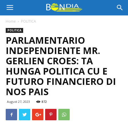
Bon
Home
POLITICA
POLITICA
Dia
PARLAMENTARIO
INDEPENDIENTE MR.
Aruba
GERLIEN CROES: TA
HUNGA POLITICA CU E
FUTURO FINANCIERO DI
|
NOS PAIS
August 27, 2023
872
Noticia
di