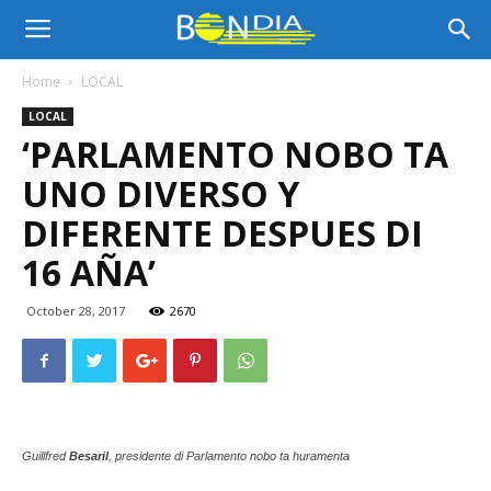
Bon
Home
LOCAL
LOCAL
Dia
‘PARLAMENTO NOBO TA
UNO DIVERSO Y
Aruba
DIFERENTE DESPUES DI
16 AÑA’
|
October 28, 2017
2670
Noticia
Guillfred
Besaril
, presidente di Parlamento nobo ta huramenta
di