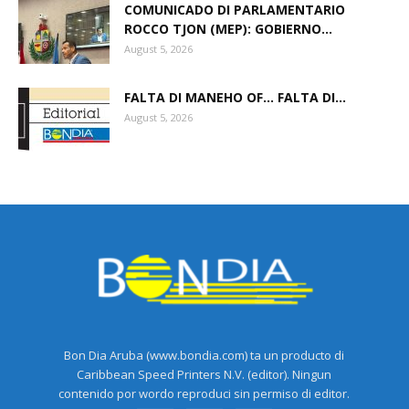
COMUNICADO DI PARLAMENTARIO
ROCCO TJON (MEP): GOBIERNO...
August 5, 2026
FALTA DI MANEHO OF… FALTA DI...
August 5, 2026
Bon Dia Aruba (www.bondia.com) ta un producto di
Caribbean Speed Printers N.V. (editor). Ningun
contenido por wordo reproduci sin permiso di editor.