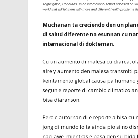
Tegucigalpa, Honduras. In an international report released on 
world that will hit them with more and different health problems
Muchanan ta creciendo den un plane
di salud diferente na esunnan cu n
internacional di dokternan.
Cu un aumento di malesa cu diarea, ol
aire y aumento den malesa transmiti 
keintamento global causa pa humano 
segun e reporte di cambio climatico an
bisa diaranson.
Pero e autornan di e reporte a bisa cu
jong di mundo lo ta ainda pio si no di
naci awe, mientras e pasa den su bida