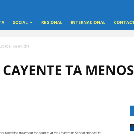
TA
SOCIAL
REGIONAL
INTERNACIONAL
CONTACT
ludabel pa mucha
 CAYENTE TA MENOS
ient receiving treatment for dengue at the University School Hospital in