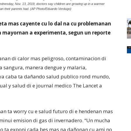
Wednesday, Nov. 13, 2019, doctors say children are growing up in a warmer
 than their parents had. (AP Photo/Eduardo Verdugo)
ta mas cayente cu lo dal na cu problemanan
an mayornan a experimenta, segun un reporte
anan di calor mas peligroso, contaminacion di
pa sangura, manera dengue y malaria,
ya caba ta dañando salud publico rond mundo,
ual y salud di e journal medico The Lancet a
 nan ta worry cu e salud futuro di e hendenan mas
sminui emision di gas di invernadero. “Un mucha
 lo ta exponi cada bes mas na dañonan cu ami no