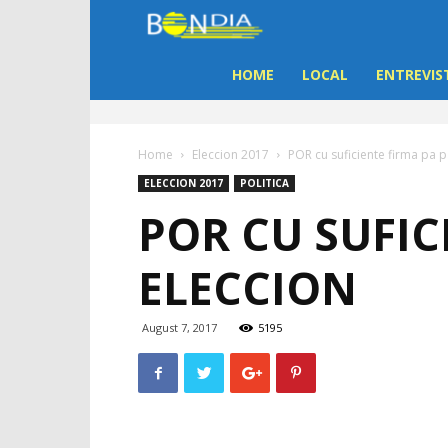
Bon
Dia
HOME
LOCAL
ENTREVIS
Aruba
Home
Eleccion 2017
POR cu suficiente firma pa p
|
ELECCION 2017
POLITICA
POR CU SUFIC
Noticia
ELECCION
di
Aruba
August 7, 2017
5195