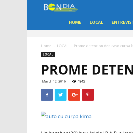
Bon
Dia
HOME
LOCAL
ENTREVIS
Aruba
Home
LOCAL
Prome detencion den caso curpa 
|
LOCAL
PROME DETEN
Noticia
di
March 12, 2016
1845
Aruba