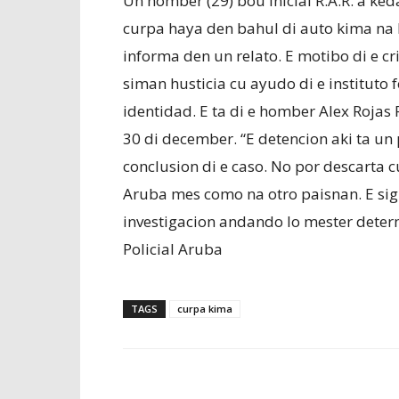
Un homber (29) bou inicial R.A.R. a ke
curpa haya den bahul di auto kima na 
informa den un relato. E motibo di e cr
siman husticia cu ayudo di e instituto
identidad. E ta di e homber Alex Rojas
30 di december. “E detencion aki ta un
conclusion di e caso. No por descarta c
Aruba mes como na otro paisnan. E sig
investigacion andando lo mester determ
Policial Aruba
TAGS
curpa kima