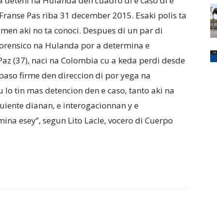
da deteni na Hulanda den cuadro di e caso di e
Franse Pas riba 31 december 2015. Esaki polis ta
imen aki no ta conoci. Despues di un par di
 forensico na Hulanda por a determina e
 Paz (37), naci na Colombia cu a keda perdi desde
 paso firme den direccion di por yega na
u lo tin mas detencion den e caso, tanto aki na
uiente dianan, e interogacionnan y e
ina esey”, segun Lito Lacle, vocero di Cuerpo