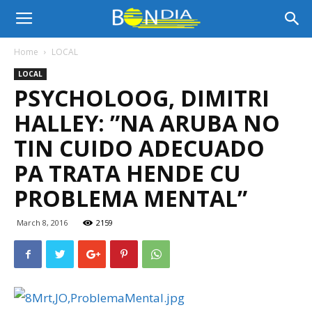
Bon
Home
LOCAL
LOCAL
Dia
PSYCHOLOOG, DIMITRI
HALLEY: ”NA ARUBA NO
Aruba
TIN CUIDO ADECUADO
PA TRATA HENDE CU
PROBLEMA MENTAL”
|
March 8, 2016
2159
Noticia
di