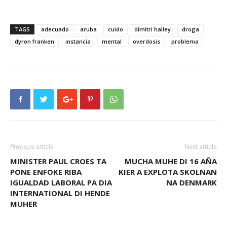
TAGS
adecuado
aruba
cuido
dimitri halley
droga
dyron franken
instancia
mental
overdosis
problema
Previous article
Next article
MINISTER PAUL CROES TA
MUCHA MUHE DI 16 AÑA
PONE ENFOKE RIBA
KIER A EXPLOTA SKOLNAN
IGUALDAD LABORAL PA DIA
NA DENMARK
INTERNATIONAL DI HENDE
MUHER