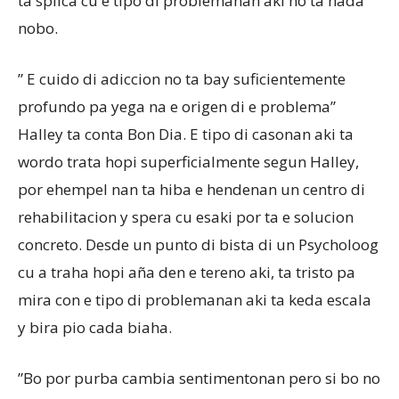
ta splica cu e tipo di problemanan aki no ta nada
nobo.
” E cuido di adiccion no ta bay suficientemente
profundo pa yega na e origen di e problema”
Halley ta conta Bon Dia. E tipo di casonan aki ta
wordo trata hopi superficialmente segun Halley,
por ehempel nan ta hiba e hendenan un centro di
rehabilitacion y spera cu esaki por ta e solucion
concreto. Desde un punto di bista di un Psycholoog
cu a traha hopi aña den e tereno aki, ta tristo pa
mira con e tipo di problemanan aki ta keda escala
y bira pio cada biaha.
”Bo por purba cambia sentimentonan pero si bo no