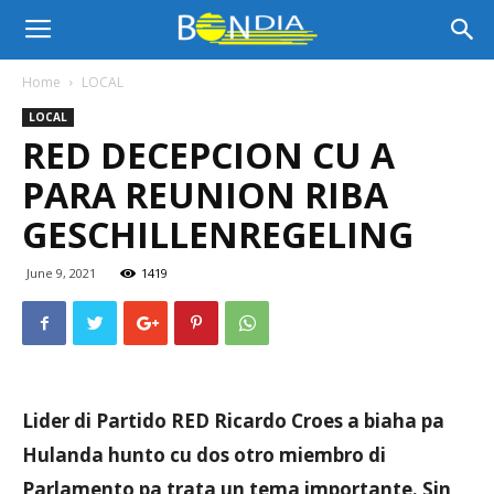
Bon
Home
LOCAL
LOCAL
Dia
RED DECEPCION CU A
PARA REUNION RIBA
Aruba
GESCHILLENREGELING
June 9, 2021
1419
|
Noticia
Lider di Partido RED Ricardo Croes a biaha pa
Hulanda hunto cu dos otro miembro di
di
Parlamento pa trata un tema importante. Sin