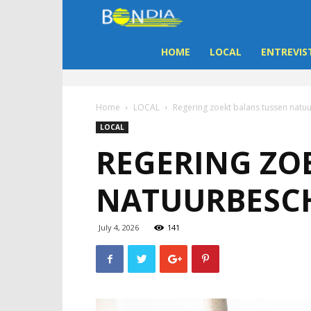
Bon
Dia
HOME
LOCAL
ENTREVIS
Aruba
Home
LOCAL
Regering zoekt balans tussen nat
|
LOCAL
REGERING ZO
Noticia
NATUURBESC
di
Aruba
July 4, 2026
141