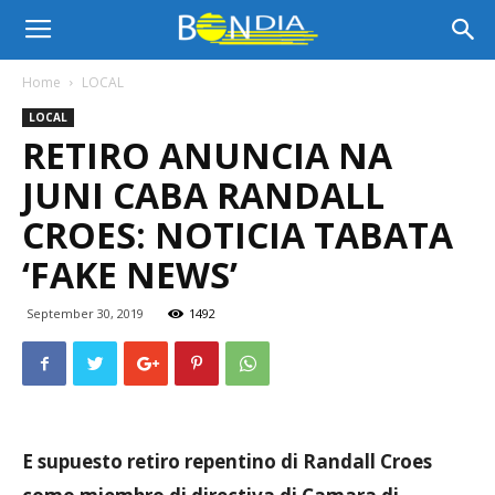
Bon
Home
LOCAL
LOCAL
Dia
RETIRO ANUNCIA NA
JUNI CABA RANDALL
Aruba
CROES: NOTICIA TABATA
‘FAKE NEWS’
|
September 30, 2019
1492
Noticia
E supuesto retiro repentino di Randall Croes
di