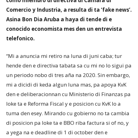
como miembro di directiva di Camara di
Comercio y Industria, a resulta di ta ‘fake news’.
Asina Bon Dia Aruba a haya di tende di e
Aruba
conocido economista mes den un entrevista
telefonico.
“Mi a anuncia mi retiro na luna di juni caba; tur
hende den e directiva tabata sa cu mi no lo sigui pa
un periodo nobo di tres aña na 2020. Sin embargo,
mi a dicidi di keda algun luna mas, pa apoya KvK
den e deliberacionnan cu Ministerio di Finanzas pa
loke ta e Reforma Fiscal y e posicion cu KvK lo a
tuma den esey. Mirando cu gobierno no ta cambia
di posicion pa loke ta e BBO riba factura si of no, y
a yega na e deadline di 1 di october den e