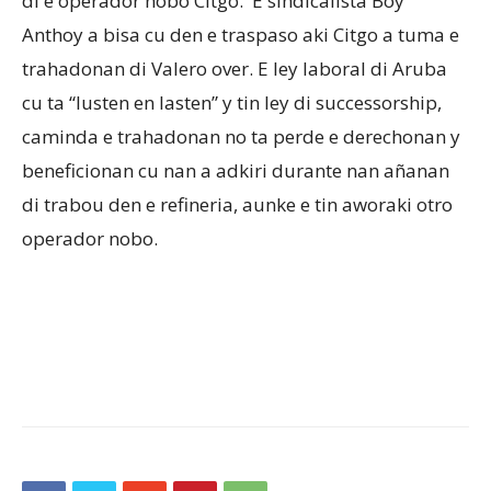
di e operador nobo Citgo. E sindicalista Boy
Anthoy a bisa cu den e traspaso aki Citgo a tuma e
trahadonan di Valero over. E ley laboral di Aruba
cu ta “lusten en lasten” y tin ley di successorship,
caminda e trahadonan no ta perde e derechonan y
beneficionan cu nan a adkiri durante nan añanan
di trabou den e refineria, aunke e tin aworaki otro
operador nobo.