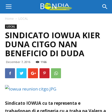
Bon
Home
LOCAL
LOCAL
Dia
SINDICATO IOWUA KIER
DUNA CITGO NAN
Aruba
BENEFICIO DI DUDA
December 7, 2016
1166
|
Noticia
Sindicato IOWUA cu ta representa e
di
trahadonan di e refineria cu a traha pa Valero a