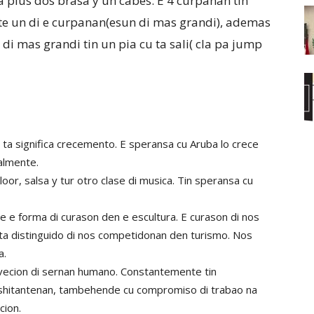
plus dos brasa y un cabes. E 4 curpanan tin
te un di e curpanan(esun di mas grandi), ademas
di mas grandi tin un pia cu ta sali( cla pa jump
i ta significa crecemento. E speransa cu Aruba lo crece
almente.
kloor, salsa y tur otro clase di musica. Tin speransa cu
e e forma di curason den e escultura. E curason di nos
a distinguido di nos competidonan den turismo. Nos
a.
vecion di sernan humano. Constantemente tin
. Bishitantenan, tambehende cu compromiso di trabao na
cion.