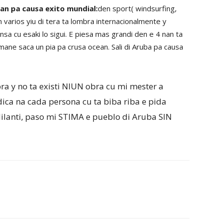
an pa causa exito mundial:
den sport( windsurfing,
varios yiu di tera ta lombra internacionalmente y
sa cu esaki lo sigui. E piesa mas grandi den e 4 nan ta
 mane saca un pia pa crusa ocean. Sali di Aruba pa causa
ra y no ta existi NIUN obra cu mi mester a
dica na cada persona cu ta biba riba e pida
dilanti, paso mi STIMA e pueblo di Aruba SIN