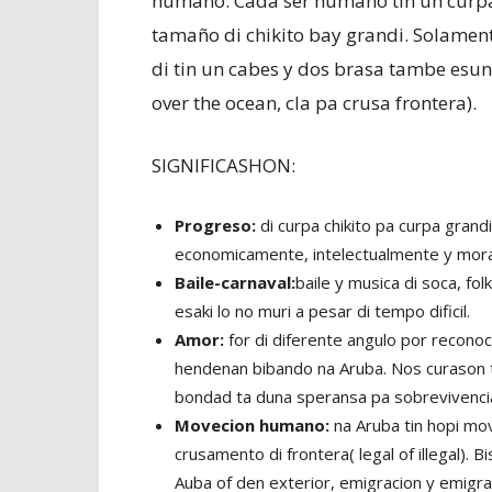
humano. Cada ser humano tin un curpa 
tamaño di chikito bay grandi. Solamen
di tin un cabes y dos brasa tambe esun 
over the ocean, cla pa crusa frontera).
SIGNIFICASHON:
Progreso:
di curpa chikito pa curpa grand
economicamente, intelectualmente y mor
Baile-carnaval:
baile y musica di soca, fol
esaki lo no muri a pesar di tempo dificil.
Amor:
for di diferente angulo por reconoc
hendenan bibando na Aruba. Nos curason t
bondad ta duna speransa pa sobrevivenci
Movecion humano:
na Aruba tin hopi mo
crusamento di frontera( legal of illegal)
Auba of den exterior, emigracion y emigra