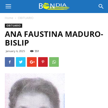
Bon
Home
OBITUARIO
OBITUARIO
Dia
ANA FAUSTINA MADURO-
BISLIP
Aruba
January 6, 2025
551
|
Noticia
di