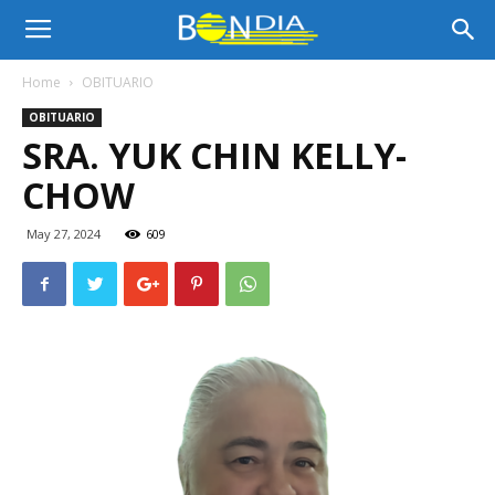
Bon
Home
OBITUARIO
OBITUARIO
Dia
SRA. YUK CHIN KELLY-
CHOW
Aruba
May 27, 2024
609
|
Noticia
di