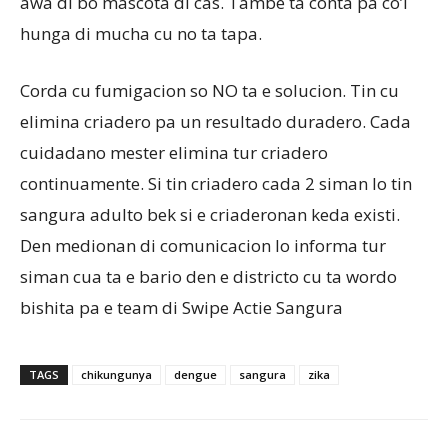
awa di bo mascota di cas. Tambe ta conta pa co’I
hunga di mucha cu no ta tapa.
Corda cu fumigacion so NO ta e solucion. Tin cu
elimina criadero pa un resultado duradero. Cada
cuidadano mester elimina tur criadero
continuamente. Si tin criadero cada 2 siman lo tin
sangura adulto bek si e criaderonan keda existi.
Den medionan di comunicacion lo informa tur
siman cua ta e bario den e districto cu ta wordo
bishita pa e team di Swipe Actie Sangura
TAGS
chikungunya
dengue
sangura
zika