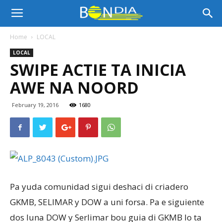
Bon
Home
LOCAL
LOCAL
Dia
SWIPE ACTIE TA INICIA
AWE NA NOORD
Aruba
February 19, 2016
1680
|
Noticia
Pa yuda comunidad sigui deshaci di criadero
GKMB, SELIMAR y DOW a uni forsa. Pa e siguiente
dos luna DOW y Serlimar bou guia di GKMB lo ta
di