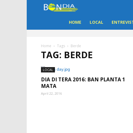
Bon
Dia
HOME
LOCAL
ENTREVIS
Aruba
Home
Tags
Berde
TAG: BERDE
|
Noticia
LOCAL
DIA DI TERA 2016: BAN PLANTA 1
di
MATA
April 22, 2016
Aruba