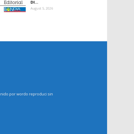
DI...
August 5, 2026
enido por wordo reproduci sin