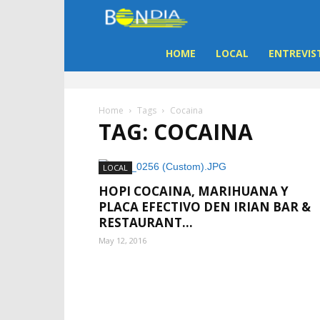
Bon
Dia
HOME
LOCAL
ENTREVIS
Aruba
Home
Tags
Cocaina
TAG: COCAINA
|
Noticia
LOCAL
HOPI COCAINA, MARIHUANA Y
di
PLACA EFECTIVO DEN IRIAN BAR &
RESTAURANT...
Aruba
May 12, 2016