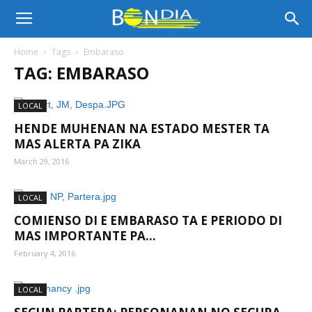
Bon
Home
Tags
Embaraso
TAG: EMBARASO
Dia
LOCAL
HENDE MUHENAN NA ESTADO MESTER TA
Aruba
MAS ALERTA PA ZIKA
March 29, 2016
|
LOCAL
COMIENSO DI E EMBARASO TA E PERIODO DI
MAS IMPORTANTE PA...
Noticia
February 4, 2016
LOCAL
di