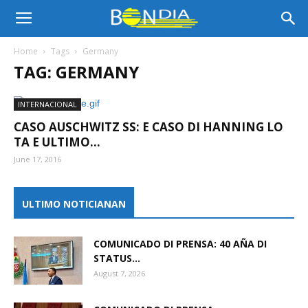
Bon
Home
Tags
Germany
TAG: GERMANY
Dia
INTERNACIONAL
CASO AUSCHWITZ SS: E CASO DI HANNING LO
Aruba
TA E ULTIMO...
June 17, 2016
|
ULTIMO NOTICIANAN
COMUNICADO DI PRENSA: 40 AÑA DI
Noticia
STATUS...
August 7, 2026
di