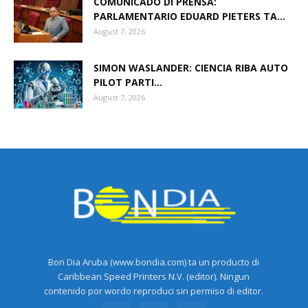
COMUNICADO DI PRENSA:
PARLAMENTARIO EDUARD PIETERS TA...
August 7, 2026
Aruba
SIMON WASLANDER: CIENCIA RIBA AUTO
PILOT PARTI...
August 7, 2026
Bon Dia Aruba (www.bondia.com) ta un producto di
Caribbean Speed Printers N.V. (editor). Ningun
contenido por wordo reproduci sin permiso di editor.