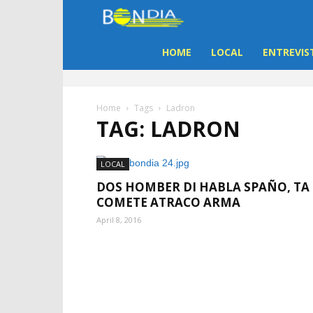
Bon
Dia
HOME
LOCAL
ENTREVIS
Aruba
Home
Tags
Ladron
TAG: LADRON
|
Noticia
LOCAL
DOS HOMBER DI HABLA SPAÑO, TA
di
COMETE ATRACO ARMA
April 8, 2016
Aruba