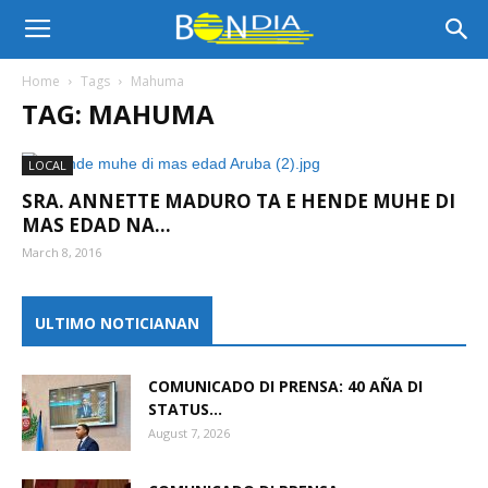
Bon
Home
Tags
Mahuma
TAG: MAHUMA
Dia
LOCAL
SRA. ANNETTE MADURO TA E HENDE MUHE DI
Aruba
MAS EDAD NA...
March 8, 2016
|
ULTIMO NOTICIANAN
COMUNICADO DI PRENSA: 40 AÑA DI
Noticia
STATUS...
August 7, 2026
di