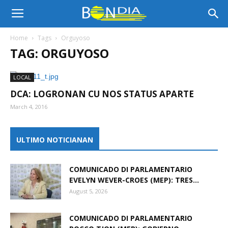
Bon
Home
Tags
Orguyoso
TAG: ORGUYOSO
Dia
LOCAL
DCA: LOGRONAN CU NOS STATUS APARTE
Aruba
March 4, 2016
ULTIMO NOTICIANAN
|
COMUNICADO DI PARLAMENTARIO
EVELYN WEVER-CROES (MEP): TRES...
Noticia
August 5, 2026
COMUNICADO DI PARLAMENTARIO
di