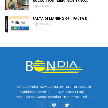
ROCCO TJON (MEP): GOBIERNO...
August 5, 2026
Aruba
FALTA DI MANEHO OF… FALTA DI...
August 5, 2026
Bon Dia Aruba (www.bondia.com) ta un producto di
Caribbean Speed Printers N.V. (editor). Ningun
contenido por wordo reproduci sin permiso di editor.