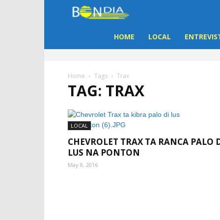
Bon
Dia
HOME
LOCAL
ENTREVIS
Aruba
Home
Tags
Trax
TAG: TRAX
|
Noticia
LOCAL
di
CHEVROLET TRAX TA RANCA PALO D
LUS NA PONTON
Aruba
May 8, 2016