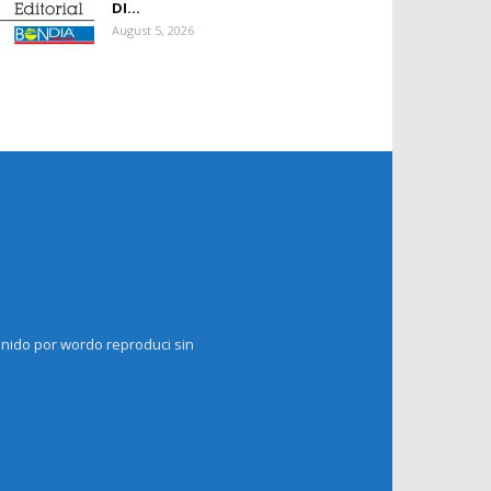
DI...
August 5, 2026
enido por wordo reproduci sin