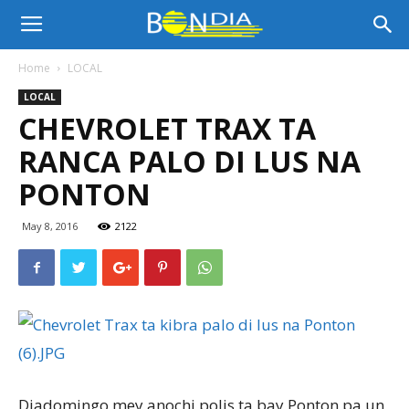
Bon
Home
LOCAL
LOCAL
Dia
CHEVROLET TRAX TA
RANCA PALO DI LUS NA
Aruba
PONTON
May 8, 2016
2122
|
Noticia
di
Diadomingo mey anochi polis ta bay Ponton pa un