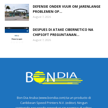
DEFENSIE ONDER VUUR OM JARENLANGE
PROBLEMEN OP...
August 7, 2026
DESPUES DI ATAKE CIBERNETICO NA
CHIPSOFT PREGUNTANAN...
August 7, 2026
Bon Dia Aruba (www.bondia.com) ta un producto di
Caribbean Speed Printers N.V. (editor). Ningun
contenido por wordo reproduci sin permiso di editor.