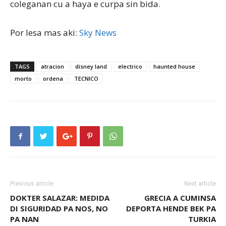
coleganan cu a haya e curpa sin bida.
Por lesa mas aki:
Sky News
TAGS
atracion
disney land
electrico
haunted house
morto
ordena
TECNICO
Previous article
Next article
DOKTER SALAZAR: MEDIDA
GRECIA A CUMINSA
DI SIGURIDAD PA NOS, NO
DEPORTA HENDE BEK PA
PA NAN
TURKIA