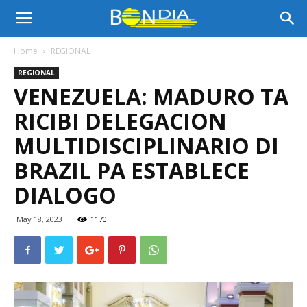
Bon
Home
REGIONAL
REGIONAL
Dia
VENEZUELA: MADURO TA
RICIBI DELEGACION
Aruba
MULTIDISCIPLINARIO DI
BRAZIL PA ESTABLECE
DIALOGO
|
May 18, 2023
1170
Noticia
di