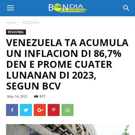
Bon
Home
REGIONAL
REGIONAL
Dia
VENEZUELA TA ACUMULA
UN INFLACION DI 86,7%
Aruba
DEN E PROME CUATER
LUNANAN DI 2023,
SEGUN BCV
|
May 14, 2023
917
Noticia
di