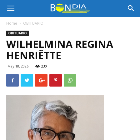
Bon
Home
OBITUARIO
OBITUARIO
Dia
WILHELMINA REGINA
HENRIËTTE
Aruba
May 18, 2026
230
|
Noticia
di