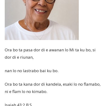
Aruba
Ora bo ta pasa dor di e awanan lo Mi ta ku bo, si
dor di e riunan,
nan lo no lastrabo bai ku bo.
Ora bo ta kana dor di kandela, esaki lo no flamabo,
ni e flam lo no kimabo.
Isaiah 43:2 B.S.