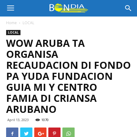
Bon
Home
LOCAL
LOCAL
Dia
WOW ARUBA TA
ORGANISA
Aruba
RECAUDACION DI FONDO
PA YUDA FUNDACION
GUIA MI Y CENTRO
|
FAMIA DI CRIANSA
ARUBANO
Noticia
April 13, 2023
1070
di