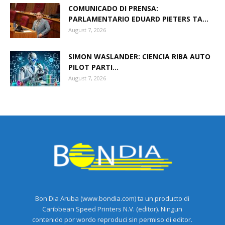
COMUNICADO DI PRENSA:
PARLAMENTARIO EDUARD PIETERS TA...
August 7, 2026
SIMON WASLANDER: CIENCIA RIBA AUTO
PILOT PARTI...
August 7, 2026
Bon Dia Aruba (www.bondia.com) ta un producto di
Caribbean Speed Printers N.V. (editor). Ningun
contenido por wordo reproduci sin permiso di editor.