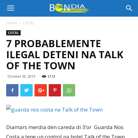
Bon
Home
LOCAL
LOCAL
Dia
7 PROBABLEMENTE
ILEGAL DETENI NA TALK
Aruba
OF THE TOWN
October 20, 2015
2113
|
Noticia
Diamars merdia den careda di 3’or Guarda Nos
di
Costa a tene un control na hotel Talk of the Town.