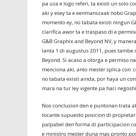
pa uza e logo referi, ta existi un solo 
aki y esey ta e eenmanszaak nobo Grap
momento ey, no tabata existi ningun 
clarifica awor ta e traspaso di e perm
G&B Graphix and Beyond NV, y manera t
lanta 1 di augustus 2011, pues tambe 
Beyond. Si acaso a otorga e permiso n
menciona aki, anto mester splica con:
no tabata existi ainda, por haya un con
mara na tur ley vigente pa haci negosh
Nos conclusion den e puntonan trata ak
tocante supuesto posicion di propietar
palpabel den forma di participacion co
e ministro mester duna mas pronto pos