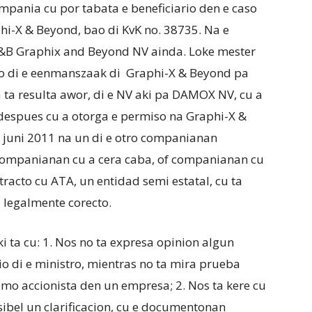
compania cu por tabata e beneficiario den e caso
hi-X & Beyond, bao di KvK no. 38735. Na e
G&B Graphix and Beyond NV ainda. Loke mester
iso di e eenmanszaak di Graphi-X & Beyond pa
a resulta awor, di e NV aki pa DAMOX NV, cu a
despues cu a otorga e permiso na Graphi-X &
a juni 2011 na un di e otro companianan
 companianan cu a cera caba, of companianan cu
tracto cu ATA, un entidad semi estatal, cu ta
i legalmente corecto.
i ta cu: 1. Nos no ta expresa opinion algun
io di e ministro, mientras no ta mira prueba
mo accionista den un empresa; 2. Nos ta kere cu
ibel un clarificacion, cu e documentonan