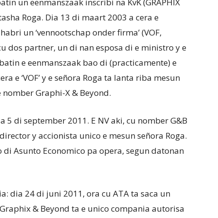
tin un eenmanszaak inscribi na KvK (GRAPHIX
sha Roga. Dia 13 di maart 2003 a cera e
 habri un ‘vennootschap onder firma’ (VOF,
dos partner, un di nan esposa di e ministro y e
batin e eenmanszaak bao di (practicamente) e
era e ‘VOF’ y e señora Roga ta lanta riba mesun
 e nomber Graphi-X & Beyond.
dia 5 di september 2011. E NV aki, cu nomber G&B
rector y accionista unico e mesun señora Roga.
iso di Asunto Economico pa opera, segun datonan
ria: dia 24 di juni 2011, ora cu ATA ta saca un
 Graphix & Beyond ta e unico compania autorisa