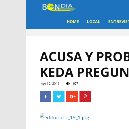
Bon
Dia
HOME
LOCAL
ENTREVIS
Aruba
|
ACUSA Y PROB
Noticia
KEDA PREGUN
di
April 2, 2016
1607
Aruba