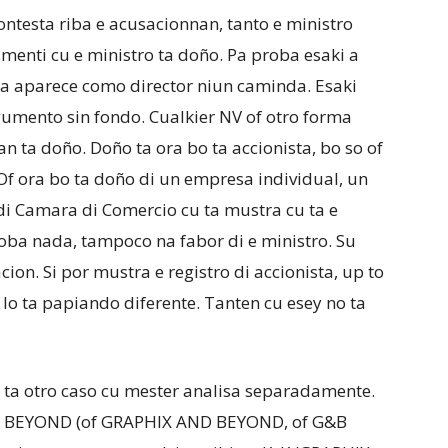
ontesta riba e acusacionnan, tanto e ministro
menti cu e ministro ta doño. Pa proba esaki a
ta aparece como director niun caminda. Esaki
umento sin fondo. Cualkier NV of otro forma
nan ta doño. Doño ta ora bo ta accionista, bo so of
Of ora bo ta doño di un empresa individual, un
di Camara di Comercio cu ta mustra cu ta e
roba nada, tampoco na fabor di e ministro. Su
ion. Si por mustra e registro di accionista, up to
 lo ta papiando diferente. Tanten cu esey no ta
 ta otro caso cu mester analisa separadamente.
X & BEYOND (of GRAPHIX AND BEYOND, of G&B