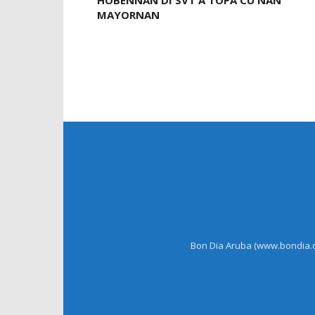
HOBENNAN DI SVT A TOPA CU NAN
MAYORNAN
Bon Dia Aruba (www.bondia.co