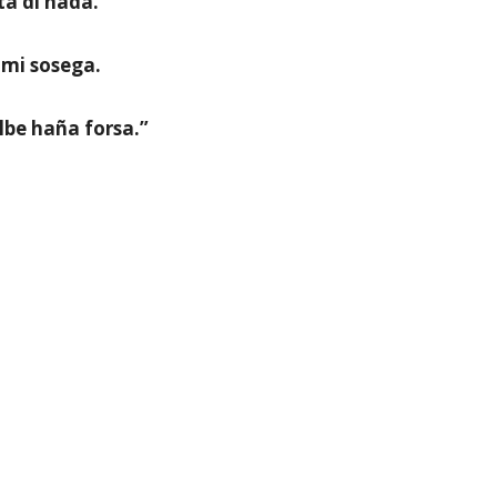
ta di nada.
 mi sosega.
lbe haña forsa.”