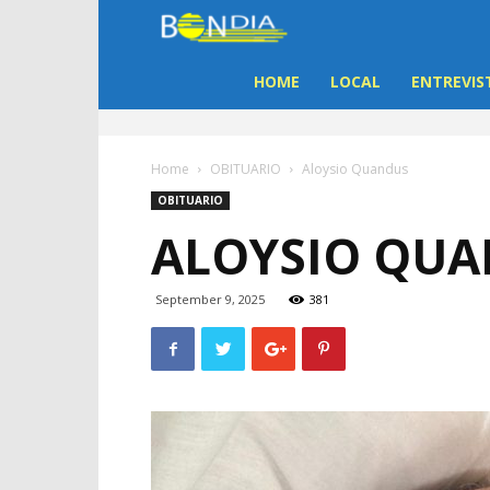
Bon
Dia
HOME
LOCAL
ENTREVIS
Aruba
Home
OBITUARIO
Aloysio Quandus
|
OBITUARIO
ALOYSIO QU
Noticia
di
September 9, 2025
381
Aruba