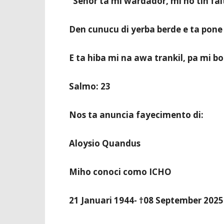
“Señor ta mi wardador, mi no tin fal
Den cunucu di yerba berde e ta pone
E ta hiba mi na awa trankil, pa mi bo
Salmo: 23
Nos ta anuncia fayecimento di:
Aloysio Quandus
Miho conoci como ICHO
21 Januari 1944- †08 September 2025