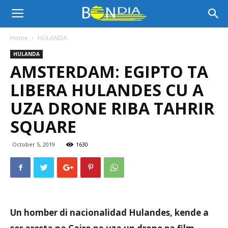
Bon
Home
HULANDA
HULANDA
Dia
AMSTERDAM: EGIPTO TA
LIBERA HULANDES CU A
Aruba
UZA DRONE RIBA TAHRIR
SQUARE
|
October 5, 2019
1630
Noticia
Un homber di nacionalidad Hulandes, kende a
di