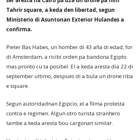
ser aresta na Cairo pa uza un drone pa film
Tahrir square, a keda den libertad, segun
Ministerio di Asuntonan Exterior Hulandes a
Aruba
confirma.
Pieter Bas Habes, un homber di 43 aña di edad, for
di Amsterdam, a ricibi orden pa bandona Egipto
mas pronto cu ta posibel. El a keda aresta dia 22 di
september ultimo, despues di a bula un drone riba
e square.
Segun autoridadnan Egipcio, el a filma protesta
contra e regimen. Algun otro turista stranhero
tambe a keda aresta bou cargonan similar.