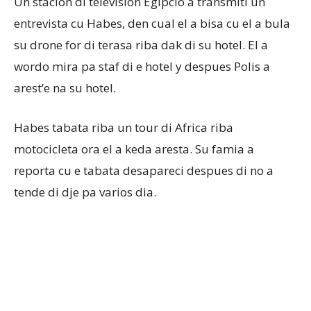
Un stacion di television Egipcio a transmiti un
entrevista cu Habes, den cual el a bisa cu el a bula
su drone for di terasa riba dak di su hotel. El a
wordo mira pa staf di e hotel y despues Polis a
arest’e na su hotel.
Habes tabata riba un tour di Africa riba
motocicleta ora el a keda aresta. Su famia a
reporta cu e tabata desapareci despues di no a
tende di dje pa varios dia.