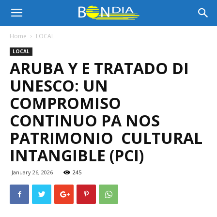
Bon
Home
LOCAL
LOCAL
Dia
ARUBA Y E TRATADO DI
UNESCO: UN
Aruba
COMPROMISO
CONTINUO PA NOS
PATRIMONIO CULTURAL
|
INTANGIBLE (PCI)
January 26, 2026
245
Noticia
di