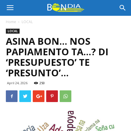
Bon
Home
LOCAL
LOCAL
Dia
ASINA BON… NOS
PAPIAMENTO TA…? DI
Aruba
‘PRESUPUESTO’ TE
‘PRESUNTO’…
|
April 24, 2026
250
Noticia
di