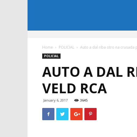
Home
POLICIAL
Auto a dal riba otro na crusada
POLICIAL
AUTO A DAL 
VELD RCA
January 6, 2017
3645