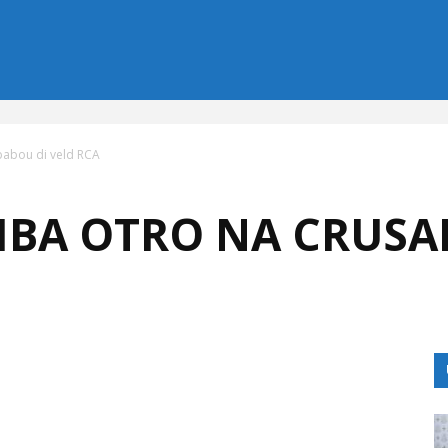
 pabou di veld RCA
RIBA OTRO NA CRUSA