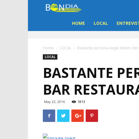
Bon
Dia
HOME
LOCAL
ENTREVIS
Aruba
Home
LOCAL
Bastante persona ilegal deteni den
|
LOCAL
BASTANTE PER
Noticia
BAR RESTAUR
di
Aruba
May 22, 2016
1813