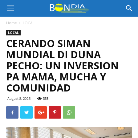
Bon
Home
LOCAL
LOCAL
Dia
CERANDO SIMAN
MUNDIAL DI DUNA
Aruba
PECHO: UN INVERSION
PA MAMA, MUCHA Y
COMUNIDAD
|
August 8, 2025
338
Noticia
di