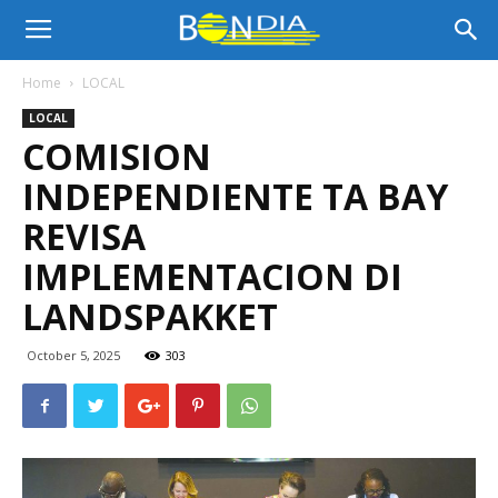
Bon
Home
LOCAL
LOCAL
Dia
COMISION
INDEPENDIENTE TA BAY
Aruba
REVISA
IMPLEMENTACION DI
LANDSPAKKET
|
October 5, 2025
303
Noticia
di