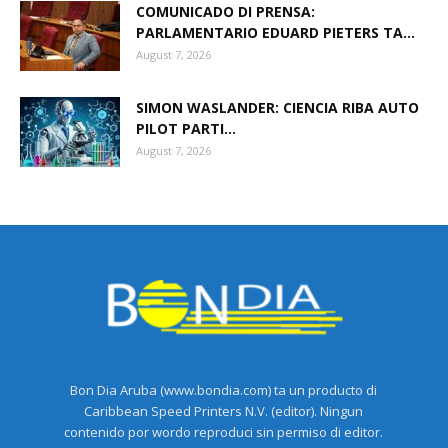
COMUNICADO DI PRENSA:
PARLAMENTARIO EDUARD PIETERS TA...
August 7, 2026
SIMON WASLANDER: CIENCIA RIBA AUTO
PILOT PARTI...
August 7, 2026
Bon Dia Aruba (www.bondia.com) ta un producto di
Caribbean Speed Printers N.V. (editor). Ningun
contenido por wordo reproduci sin permiso di editor.