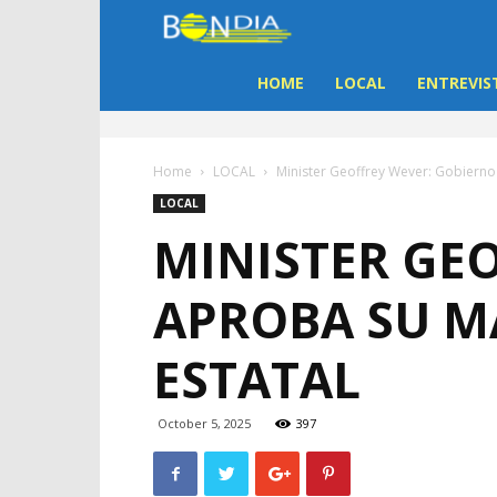
Bon
Dia
HOME
LOCAL
ENTREVIS
Aruba
Home
LOCAL
Minister Geoffrey Wever: Gobiern
|
LOCAL
MINISTER GE
Noticia
APROBA SU 
di
ESTATAL
Aruba
October 5, 2025
397