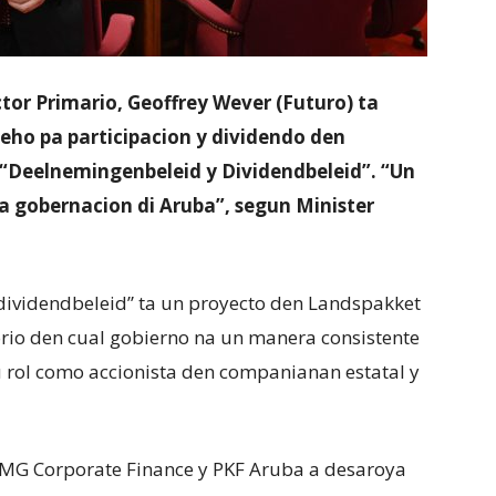
tor Primario, Geoffrey Wever (Futuro) ta
eho pa participacion y dividendo den
“Deelnemingenbeleid y Dividendbeleid”. “Un
obernacion di Aruba”, segun Minister
dividendbeleid” ta un proyecto den Landspakket
orio den cual gobierno na un manera consistente
u rol como accionista den companianan estatal y
MG Corporate Finance y PKF Aruba a desaroya