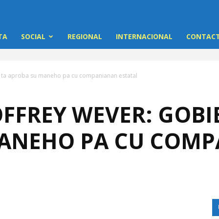
TA
SOCIAL
REGIONAL
INTERNACIONAL
CONTACT
o ta aproba su maneho pa cu companianan estatal
OFFREY WEVER: GOBI
MANEHO PA CU COM