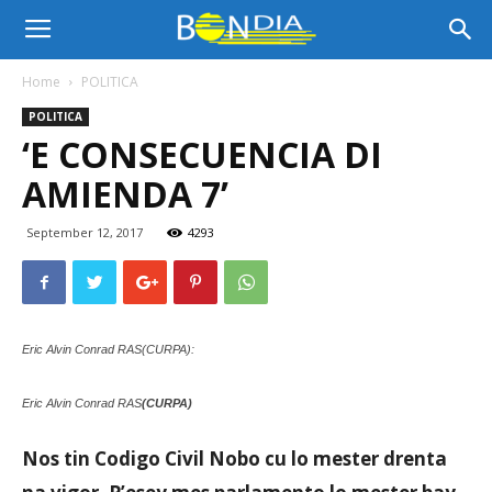
Bon
Home
POLITICA
POLITICA
Dia
‘E CONSECUENCIA DI
AMIENDA 7’
Aruba
September 12, 2017
4293
|
Eric Alvin Conrad RAS(CURPA):
Noticia
Eric Alvin Conrad RAS
(CURPA)
Nos tin Codigo Civil Nobo cu lo mester drenta
di