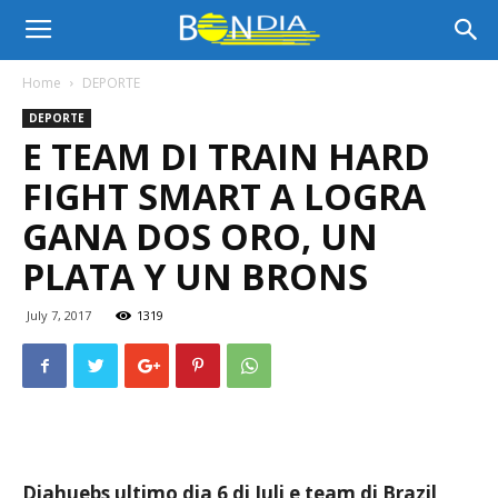
Bon
Home
DEPORTE
DEPORTE
Dia
E TEAM DI TRAIN HARD
FIGHT SMART A LOGRA
Aruba
GANA DOS ORO, UN
PLATA Y UN BRONS
|
July 7, 2017
1319
Noticia
di
Diahuebs ultimo dia 6 di Juli e team di Brazil