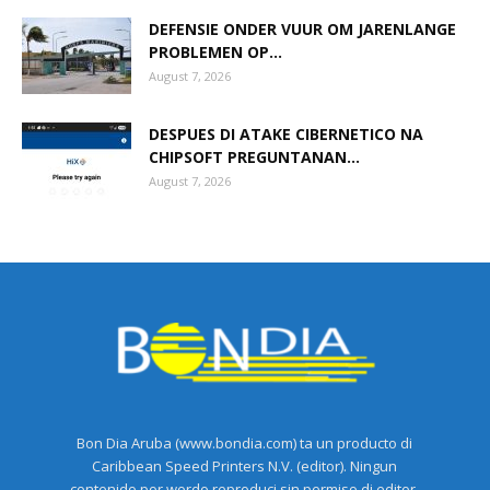
DEFENSIE ONDER VUUR OM JARENLANGE
PROBLEMEN OP...
August 7, 2026
DESPUES DI ATAKE CIBERNETICO NA
CHIPSOFT PREGUNTANAN...
August 7, 2026
Bon Dia Aruba (www.bondia.com) ta un producto di
Caribbean Speed Printers N.V. (editor). Ningun
contenido por wordo reproduci sin permiso di editor.