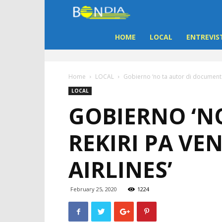
Bon
Dia
HOME
LOCAL
ENTREVIS
Aruba
Home
LOCAL
Gobierno ‘no ta autor di document
|
LOCAL
GOBIERNO ‘N
Noticia
REKIRI PA V
di
AIRLINES’
Aruba
February 25, 2020
1224